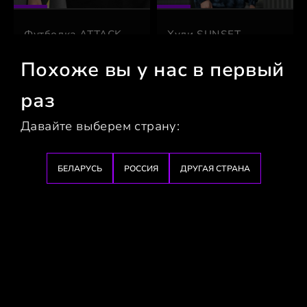
Футболка ATTACK
Худи SUNSET
ON TITAN
59 BYN
Похоже вы у нас в первый
49 BYN
199 BYN
99 BYN
раз
Давайте выберем страну:
БЕЛАРУСЬ
РОССИЯ
ДРУГАЯ СТРАНА